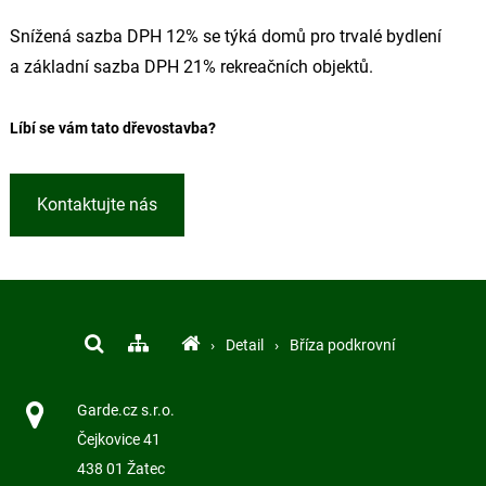
Snížená sazba DPH 12% se týká domů pro trvalé bydlení
a základní sazba DPH 21% rekreačních objektů.
Líbí se vám tato dřevostavba?
Kontaktujte nás
›
Detail
›
Bříza podkrovní
Garde.cz s.r.o.
Čejkovice 41
438 01 Žatec