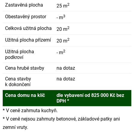
Zastavěná plocha
2
25 m
Obestavěný prostor
3
- m
Celková užitná plocha
2
20 m
Užitná plocha přízemí
2
20 m
Užitná plocha
2
- m
podkroví
Cena hrubé stavby
na dotaz
Cena stavby
na dotaz
k dokončení
Cena domu na klíč
dle vybavení od 825 000 Kč bez
DPH *
* V ceně zahrnuta kuchyň.
* V ceně nejsou zahrnuty betonové, základové patky ani
zemní vruty.