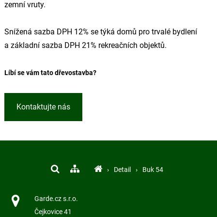
zemní vruty.
Snížená sazba DPH 12% se týká domů pro trvalé bydlení
a základní sazba DPH 21% rekreačních objektů.
Líbí se vám tato dřevostavba?
Kontaktujte nás
›
Detail
›
Buk 54
Garde.cz s.r.o.
Čejkovice 41