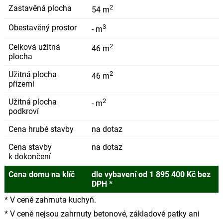
Zastavěná plocha
2
54 m
Obestavěný prostor
3
- m
Celková užitná
2
46 m
plocha
Užitná plocha
2
46 m
přízemí
Užitná plocha
2
- m
podkroví
Cena hrubé stavby
na dotaz
Cena stavby
na dotaz
k dokončení
Cena domu na klíč
dle vybavení od 1 895 400 Kč bez
DPH *
* V ceně zahrnuta kuchyň.
* V ceně nejsou zahrnuty betonové, základové patky ani