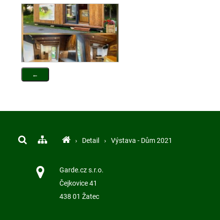
←
›
Detail
›
Výstava - Dům 2021
Garde.cz s.r.o.
Čejkovice 41
438 01 Žatec