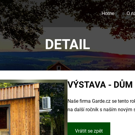
Home
O n
DETAIL
VÝSTAVA - DŮM
Naše firma Garde.cz se tento ro
na další ročník s naším novým
Vrátit se zpět