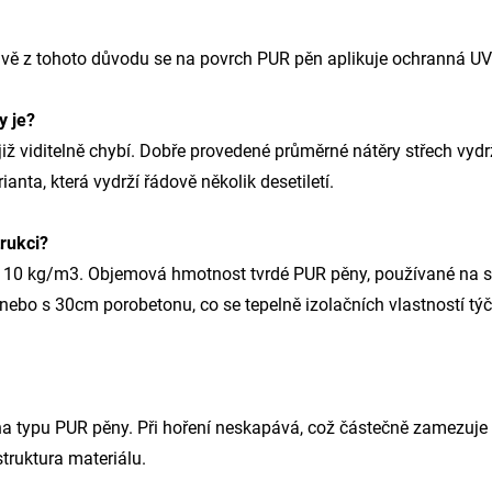
vě z tohoto důvodu se na povrch PUR pěn aplikuje ochranná UV v
y je?
iž viditelně chybí. Dobře provedené průměrné nátěry střech vydrží
nta, která vydrží řádově několik desetiletí.
trukci?
 10 kg/m3. Objemová hmotnost tvrdé PUR pěny, používané na s
nebo s 30cm porobetonu, co se tepelně izolačních vlastností tý
 na typu PUR pěny. Při hoření neskapává, což částečně zamezuje
truktura materiálu.