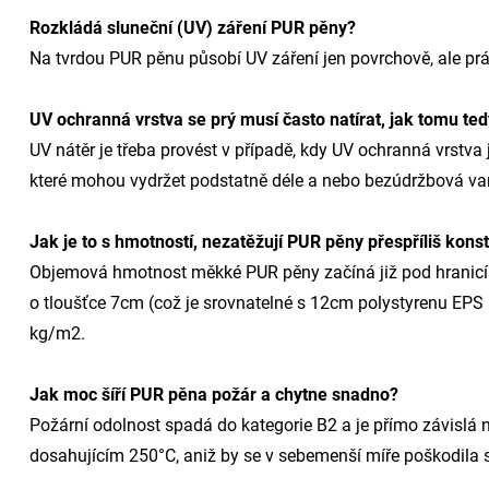
Rozkládá sluneční (UV) záření PUR pěny?
Na tvrdou PUR pěnu působí UV záření jen povrchově, ale prá
UV ochranná vrstva se prý musí často natírat, jak tomu ted
UV nátěr je třeba provést v případě, kdy UV ochranná vrstva j
které mohou vydržet podstatně déle a nebo bezúdržbová varia
Jak je to s hmotností, nezatěžují PUR pěny přespříliš kons
Objemová hmotnost měkké PUR pěny začíná již pod hranicí
o tloušťce 7cm (což je srovnatelné s 12cm polystyrenu EPS 
kg/m2.
Jak moc šíří PUR pěna požár a chytne snadno?
Požární odolnost spadá do kategorie B2 a je přímo závislá
dosahujícím 250°C, aniž by se v sebemenší míře poškodila s