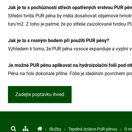
Jak je to s pochůzností střech opatřených vrstvou PUR pě
Střešní tvrdá PUR pěna by měla dosahovat objemové hmotnos
tun/m2. Z toho je patrné, že po střeše zaizolované tvrdou 
Jak je to s rosným bodem při použití PUR pěny?
Vzhledem k tomu, že PUR pěna vysoce expanduje a vyplní ve
Je možné PUR pěnu aplikovat na hydroizolační folii pod stř
Pěna na folii dokonale přilne. Fólie je ideálním povrchem pr
Zadejte poptávku ihned
›
Služby
›
Tepelná izolace PUR pěnou
›
O m