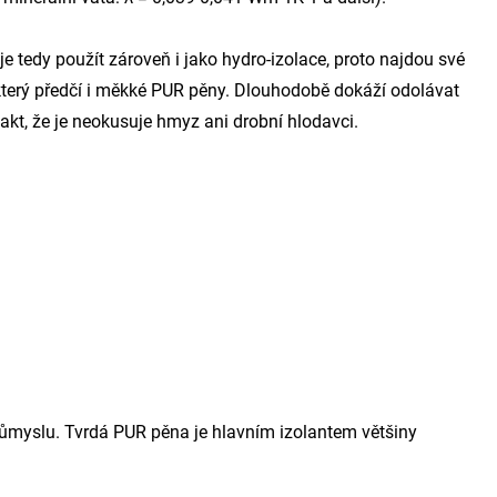
 tedy použít zároveň i jako hydro-izolace, proto najdou své
, který předčí i měkké PUR pěny. Dlouhodobě dokáží odolávat
akt, že je neokusuje hmyz ani drobní hlodavci.
průmyslu. Tvrdá PUR pěna je hlavním izolantem většiny