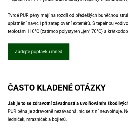
Tvrdé PUR pěny mají na rozdíl od předešlých buněčnou struk
uplatnění navíc i při zateplování exteriérů. S tepelnou vod
teplotám 110°C (zatímco polystyren „jen“ 70°C) a krátkodob
Zadejte poptávku ihned
ČASTO KLADENÉ OTÁZKY
Jak je to se zdravotní závadností a uvolňováním škodlivýc
PUR pěna je zdravotně nezávadná, nic se z ní neuvolňuje. N
ledniček, mrazniček a bojlerů.