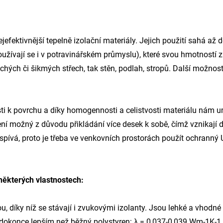
efektivnější tepelně izolační materiály. Jejich použití sahá až 
žívají se i v potravinářském průmyslu), které svou hmotností zb
lochých či šikmých střech, tak stěn, podlah, stropů. Další možnost
sti k povrchu a díky homogennosti a celistvosti materiálu nám 
není možný z důvodu přikládání více desek k sobě, čímž vznikají 
prospívá, proto je třeba ve venkovních prostorách použít ochra
 některých vlastnostech:
díky níž se stávají i zvukovými izolanty. Jsou lehké a vhodné k 
dokonce lepším než běžný polystyren: λ = 0,037-0,039 Wm-1K-1, 