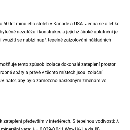
do 60.let minulého století v Kanadě a USA. Jedná se o lehké
ytečně nezatěžují konstrukce a jejichž široké uplatnění je
í využití se nabízí např. tepelné zaizolování nákladních
umožňuje tento způsob izolace dokonalé zateplení prostor
drobné spáry a právě v těchto místech jsou izolační
nný UV nátěr, aby bylo zamezeno následným změnám ve
zateplení především v interiérech. S tepelnou vodivostí: λ
minerální vata: λ = 0,039-0,041 Wm-1K-1 a další).