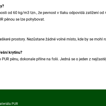
ny?
ti od 60 kg/m3 tzn., že pevnost v tlaku odpovídá zatížení od 
PUR pěnou se lze pohybovat.
škeré prostory. Nezůstane žádné volné místo, kde by se mohl ro
ešní krytinu?
o PUR pěnu, dokonale přilne na folii. Jedná se o jeden z nejčast
ateriálu PUR