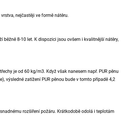
rstva, nejčastěji ve formě nátěru.
 běžně 8-10 let. K dispozici jsou ovšem i kvalitnější nátěry,
třechy je od 60 kg/m3. Když však nanesem např. PUR pěnu
če), výsledné zatížení PUR pěnou bude v tomto případě 4,2
 snadnému rozšíření požáru. Krátkodobě odolá i teplotám