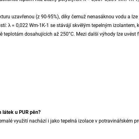
turu uzavřenou (z 90-95%), díky čemuž nenasáknou vodu a lze je
ivostí: λ = 0,022 Wm-1K-1 se stávájí skvělým tepelným izolantem
ě teplotám dosahujících až 250°C. Mezi další výhody lze uvést f
h látek u PUR pěn?
emalé využití nachází i jako tepelná izolace v potravinářském 