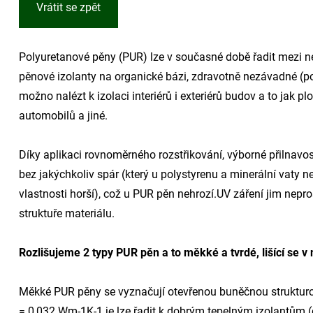
Vrátit se zpět
Polyuretanové pěny (PUR) lze v současné době řadit mezi nej
pěnové izolanty na organické bázi, zdravotně nezávadné (pou
možno nalézt k izolaci interiérů i exteriérů budov a to jak p
automobilů a jiné.
Díky aplikaci rovnoměrného rozstřikování, výborné přilnavo
bez jakýchkoliv spár (který u polystyrenu a minerální vaty 
vlastnosti horší), což u PUR pěn nehrozí.UV záření jim ne
struktuře materiálu.
Rozlišujeme 2 typy PUR pěn a to měkké a tvrdé, lišící se v
Měkké PUR pěny se vyznačují otevřenou buněčnou strukturou, 
= 0,032 Wm-1K-1 je lze řadit k dobrým tepelným izolantům (