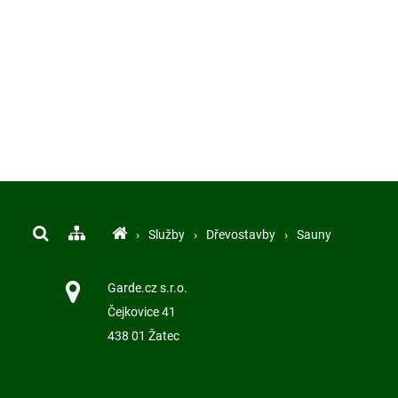
›
Služby
›
Dřevostavby
›
Sauny
Garde.cz s.r.o.
Čejkovice 41
438 01 Žatec